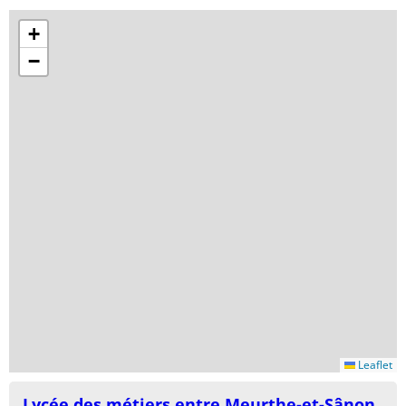
+
−
Leaflet
Lycée des métiers entre Meurthe-et-Sânon