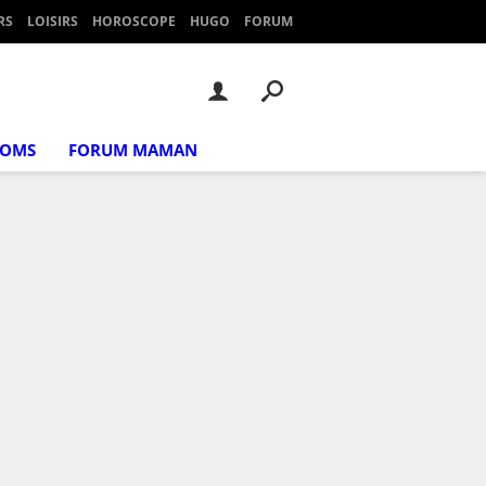
RS
LOISIRS
HOROSCOPE
HUGO
FORUM
NOMS
FORUM MAMAN