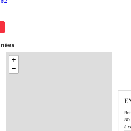
etz
nnées
+
−
E
Ret
80 
à c