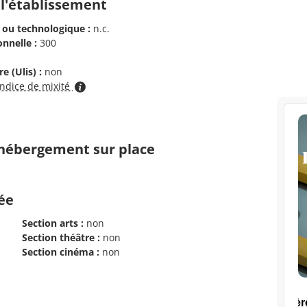
 l'établissement
 ou technologique :
n.c.
nnelle :
300
e (Ulis) :
non
indice de mixité
d'hébergement sur place
cée
Section arts :
non
Section théâtre :
non
Section cinéma :
non