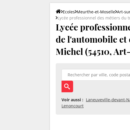
Ecoles
Meurthe-et-Moselle
Art-su
Lycée professionnel des métiers du t
Lycée professionne
de l'automobile et
Michel (54510, Ar
Voir aussi :
Laneuveville-devant-
Lenoncourt