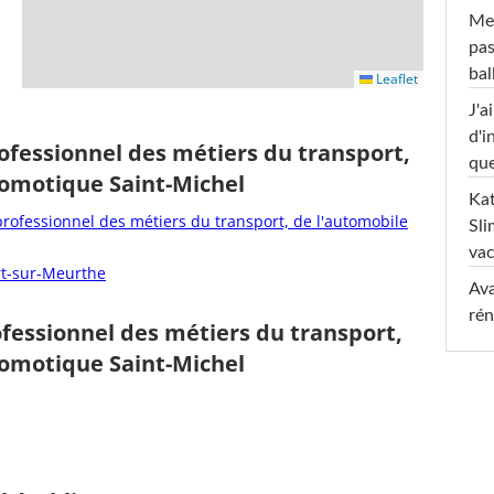
Mel
pas
ba
Leaflet
J'a
d'i
ofessionnel des métiers du transport,
que
domotique Saint-Michel
Kat
rofessionnel des métiers du transport, de l'automobile
Sli
va
rt-sur-Meurthe
Ava
rén
fessionnel des métiers du transport,
domotique Saint-Michel