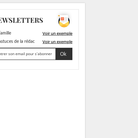
EWSLETTERS
Voir un exemple
amille
Voir un exemple
stuces de la rédac