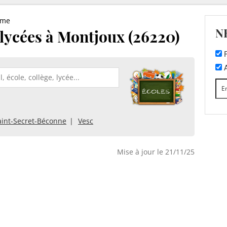
ôme
N
t lycées à Montjoux (26220)
F
A
int-Secret-Béconne
Vesc
Mise à jour le 21/11/25