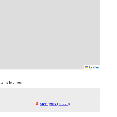
Leaflet
ternelle privée
Montjoux (26220)