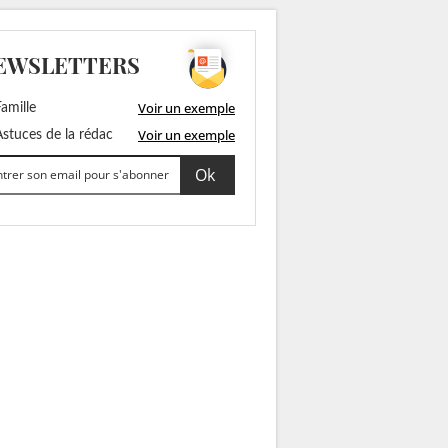
EWSLETTERS
Voir un exemple
amille
Voir un exemple
stuces de la rédac