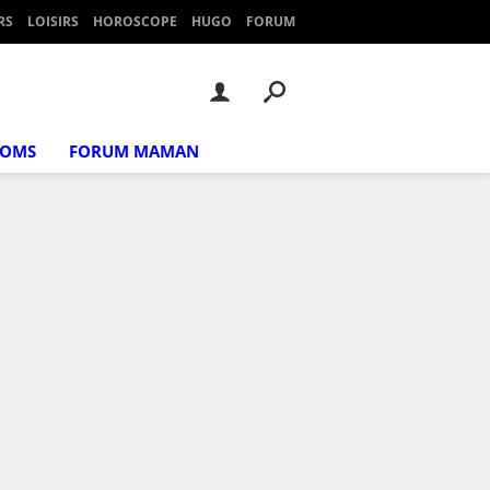
RS
LOISIRS
HOROSCOPE
HUGO
FORUM
NOMS
FORUM MAMAN