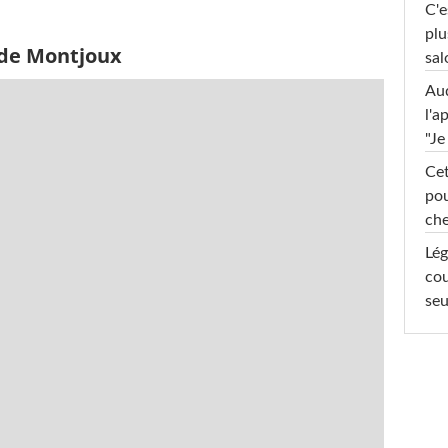
C'e
plu
 de Montjoux
sal
Au
l'a
"Je
Cet
pou
che
Lég
cou
seu