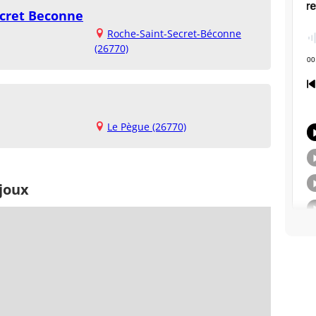
ecret Beconne
Roche-Saint-Secret-Béconne
(26770)
Le Pègue (26770)
joux