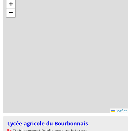
+
−
Leaflet
Lycée agricole du Bourbonnais
Établissement Public avec un internat