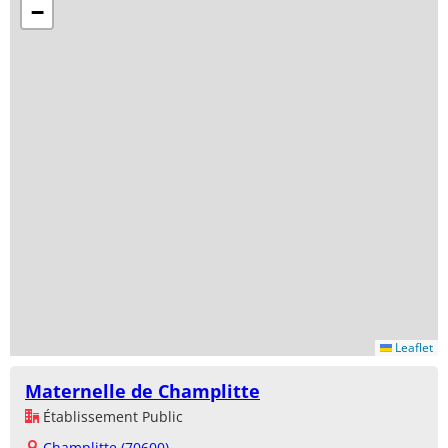
−
Leaflet
Maternelle de Champlitte
Établissement Public
Champlitte (70600)