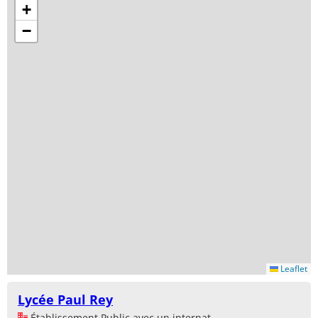
+
−
Leaflet
Lycée Paul Rey
Établissement Public avec un internat