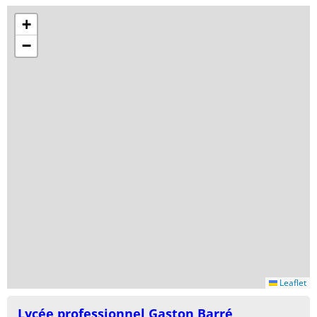
+
−
Leaflet
Lycée professionnel Gaston Barré