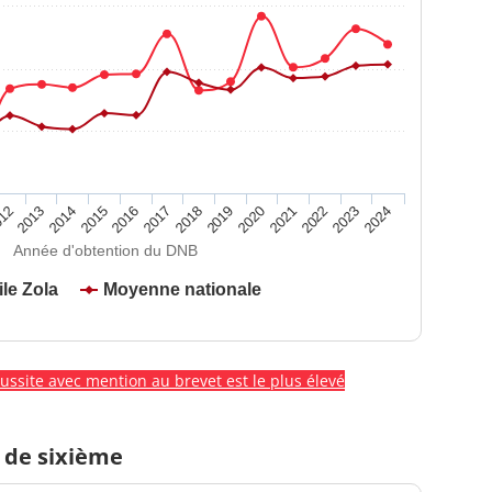
2020
2015
2024
2019
2014
2023
2018
2013
2022
2017
12
2021
2016
Année d'obtention du DNB
le Zola
Moyenne nationale
éussite avec mention au brevet est le plus élevé
 de sixième