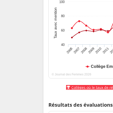
100
Taux avec mention
80
60
40
2010
2009
2008
20
2007
2011
2006
Collège Emi
© Journal des Femmes 2026
Collèges où le taux de r
Résultats des évaluations