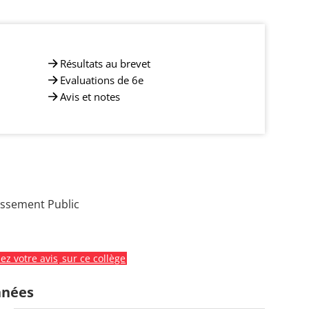
Résultats au brevet
Evaluations de 6e
Avis et notes
issement Public
z votre avis
sur ce collège
nnées