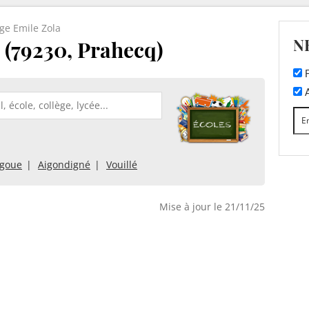
ge Emile Zola
N
 (79230, Prahecq)
F
A
egoue
Aigondigné
Vouillé
Mise à jour le 21/11/25