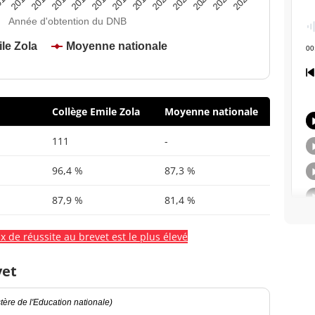
2020
2015
2024
2019
2014
2023
2018
2013
2022
2017
12
2021
2016
Année d'obtention du DNB
le Zola
Moyenne nationale
Collège Emile Zola
Moyenne nationale
111
-
96,4 %
87,3 %
87,9 %
81,4 %
x de réussite au brevet est le plus élevé
vet
ère de l'Education nationale)