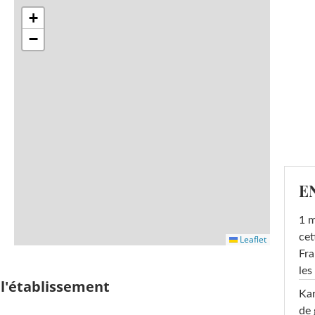
+
−
E
1 m
cet
Leaflet
Fra
les
 l'établissement
Ka
de 