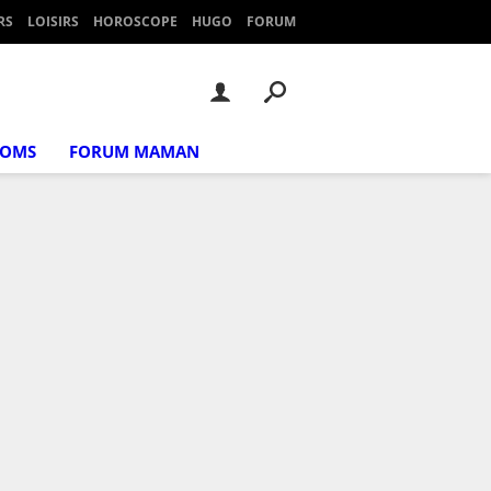
RS
LOISIRS
HOROSCOPE
HUGO
FORUM
NOMS
FORUM MAMAN