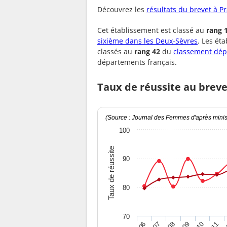
Découvrez les
résultats du brevet à P
Cet établissement est classé au
rang 
sixième dans les Deux-Sèvres
. Les ét
classés au
rang 42
du
classement dép
départements français.
Taux de réussite au breve
(Source : Journal des Femmes d'après minist
100
Taux de réussite
90
80
70