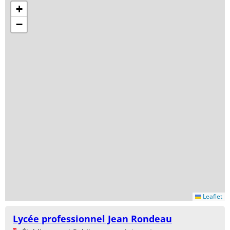
+
−
Leaflet
Lycée professionnel Jean Rondeau