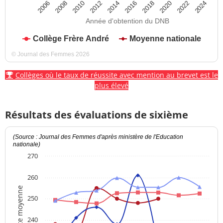
2012
2018
2024
2008
2014
2020
2010
2016
2022
2006
Année d'obtention du DNB
Collège Frère André
Moyenne nationale
© Journal des Femmes 2026
Collèges où le taux de réussite avec mention au brevet est le
plus élevé
Résultats des évaluations de sixième
(Source : Journal des Femmes d'après ministère de l'Education
nationale)
270
260
Note moyenne
250
240