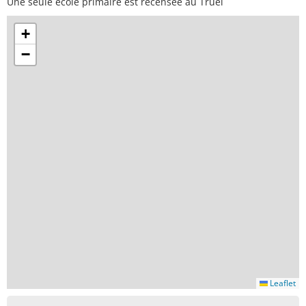
Une seule école primaire est recensée au Truel
+
−
Leaflet