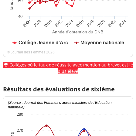
60
40
2012
2018
2024
2008
2014
2020
2010
2016
2022
2006
Année d'obtention du DNB
Collège Jeanne d'Arc
Moyenne nationale
© Journal des Femmes 2026
Collèges où le taux de réussite avec mention au brevet est le
plus élevé
Résultats des évaluations de sixième
(Source : Journal des Femmes d'après ministère de l'Education
nationale)
280
270