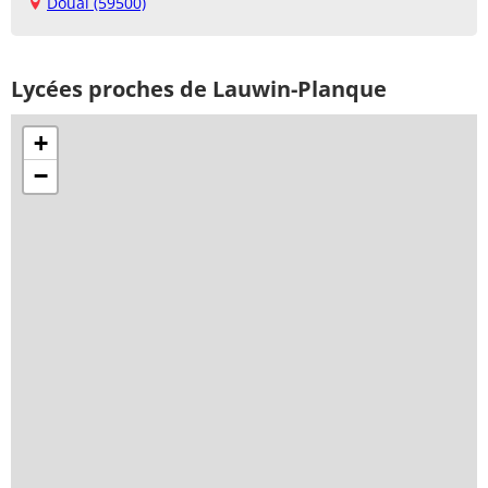
Douai (59500)
Lycées proches de Lauwin-Planque
+
−