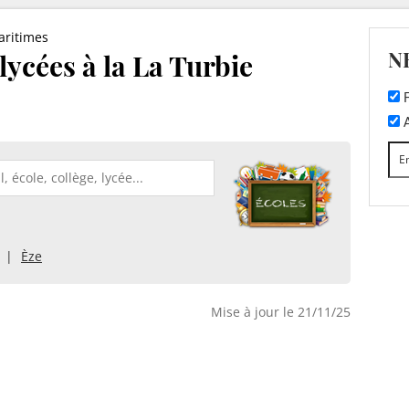
aritimes
N
 lycées à la La Turbie
F
A
Èze
Mise à jour le 21/11/25