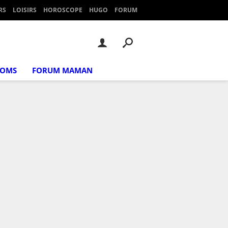
RS
LOISIRS
HOROSCOPE
HUGO
FORUM
NOMS
FORUM MAMAN