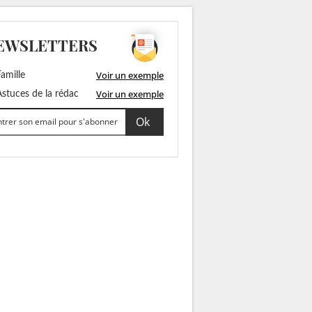
EWSLETTERS
Voir un exemple
amille
Voir un exemple
stuces de la rédac