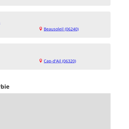
s
Beausoleil (06240)
Cap-d'Ail (06320)
rbie