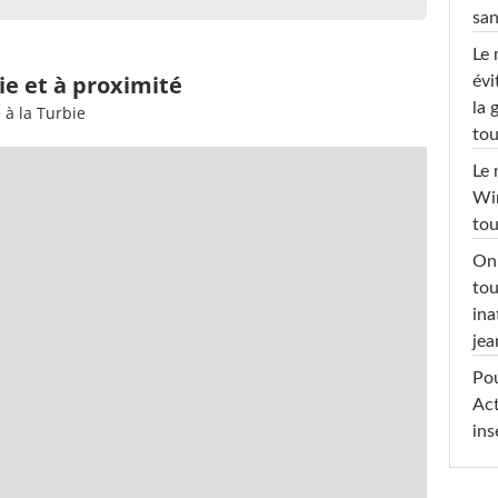
san
Le 
ie et à proximité
évi
la 
 à la Turbie
tou
Le 
Win
tou
On 
tou
ina
jea
Pou
Act
ins