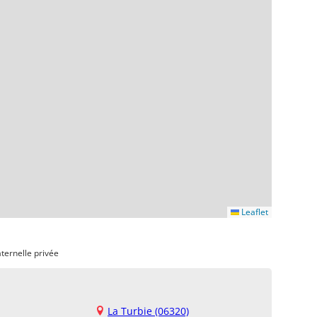
Leaflet
ternelle privée
La Turbie (06320)