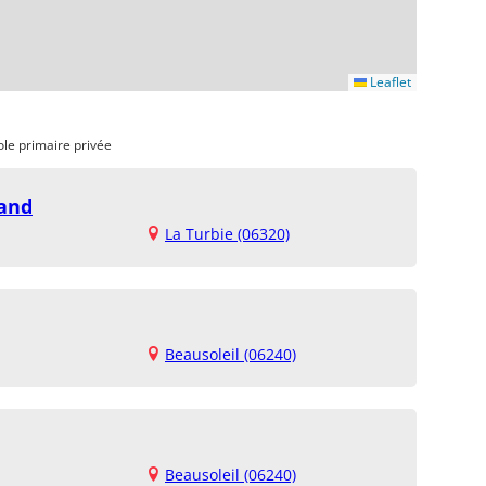
Leaflet
ole primaire privée
land
La Turbie (06320)
Beausoleil (06240)
Beausoleil (06240)