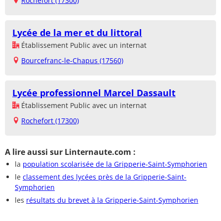
Rochefort (17300)
Lycée de la mer et du littoral
Établissement Public avec un internat
Bourcefranc-le-Chapus (17560)
Lycée professionnel Marcel Dassault
Établissement Public avec un internat
Rochefort (17300)
A lire aussi sur Linternaute.com :
la
population scolarisée de la Gripperie-Saint-Symphorien
le
classement des lycées près de la Gripperie-Saint-
Symphorien
les
résultats du brevet à la Gripperie-Saint-Symphorien