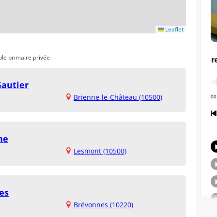
Leaflet
ole primaire privée
Gautier
Brienne-le-Château (10500)
ne
Lesmont (10500)
es
Brévonnes (10220)