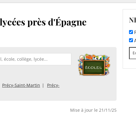
N
t lycées près d'Épagne
F
A
Précy-Saint-Martin
Précy-
Mise à jour le 21/11/25