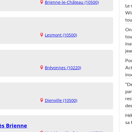
Brienne-le-Château (10500)
Le 
Win
tou
On 
Lesmont (10500)
tou
ina
jea
Pou
Brévonnes (10220)
Act
ins
"De
par
res
Dienville (10500)
des
Hél
sa 
ès Brienne