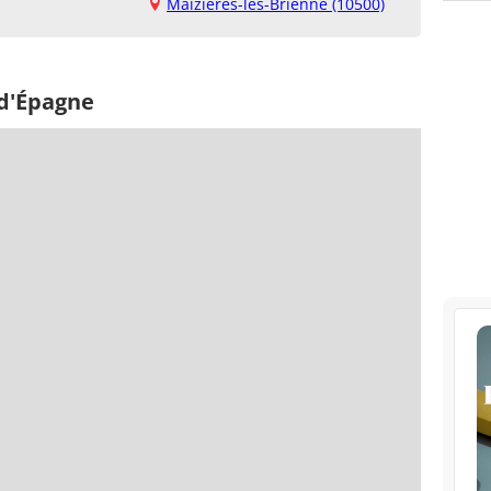
Maizières-lès-Brienne (10500)
 d'Épagne