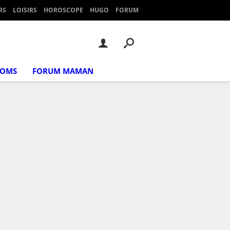
RS
LOISIRS
HOROSCOPE
HUGO
FORUM
NOMS
FORUM MAMAN