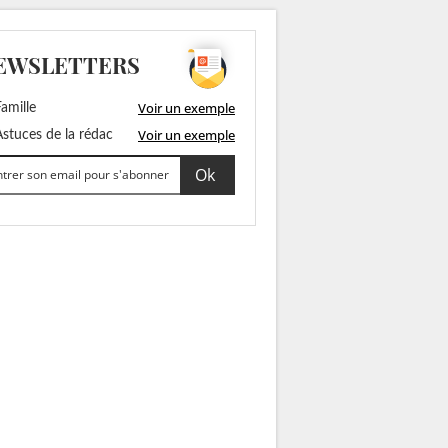
EWSLETTERS
Voir un exemple
amille
Voir un exemple
stuces de la rédac