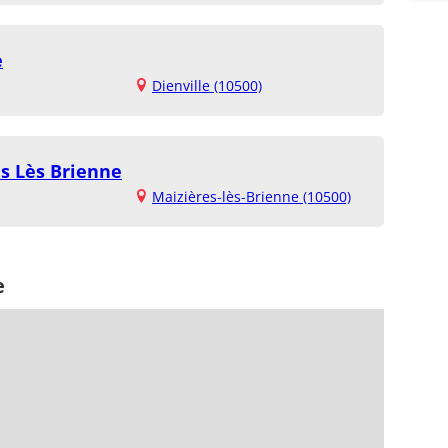
e
Dienville (10500)
es Lès Brienne
Maizières-lès-Brienne (10500)
e