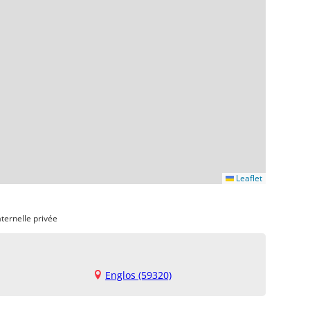
Leaflet
ternelle privée
Englos (59320)