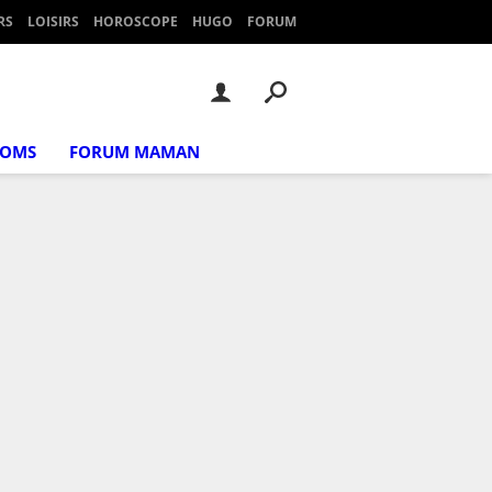
RS
LOISIRS
HOROSCOPE
HUGO
FORUM
NOMS
FORUM MAMAN