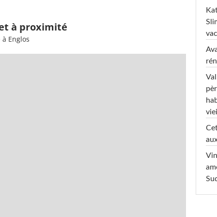
Kat
Sli
 et à proximité
va
 à Englos
Ava
rén
Val
pèr
hab
viei
Cet
aux
Vin
am
Sud