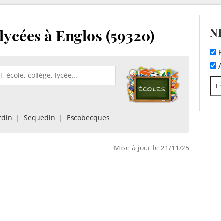
N
 lycées à Englos (59320)
F
A
rdin
Sequedin
Escobecques
Mise à jour le 21/11/25