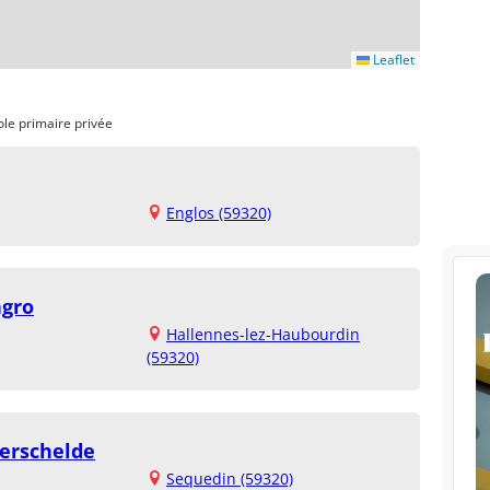
Leaflet
ole primaire privée
Englos (59320)
ngro
Hallennes-lez-Haubourdin
(59320)
verschelde
Sequedin (59320)