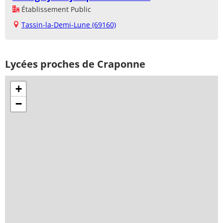
Établissement Public
Tassin-la-Demi-Lune (69160)
Lycées proches de Craponne
+
−