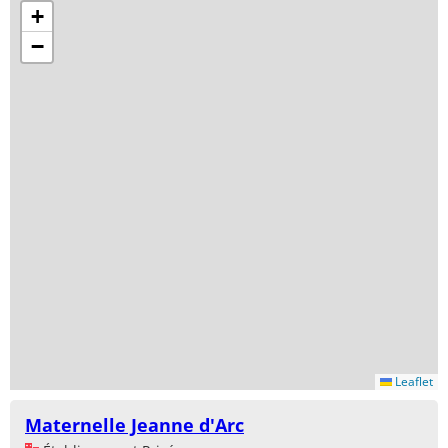
+
−
Leaflet
Maternelle Jeanne d'Arc