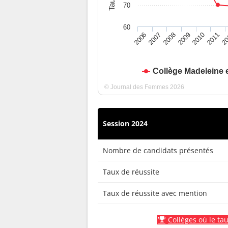
70
60
2010
2009
2008
20
2007
2011
2006
Collège Madeleine 
© Journal des Femmes 2026
Session 2024
Nombre de candidats présentés
Taux de réussite
Taux de réussite avec mention
Collèges où le tau