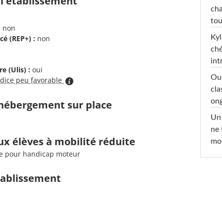
 l'établissement
cha
tou
:
non
Kyl
cé (REP+) :
non
ché
int
e (Ulis) :
oui
Oub
ndice peu favorable
cla
ong
d'hébergement sur place
Un 
ne 
ux élèves à mobilité réduite
moz
tale pour handicap moteur
établissement