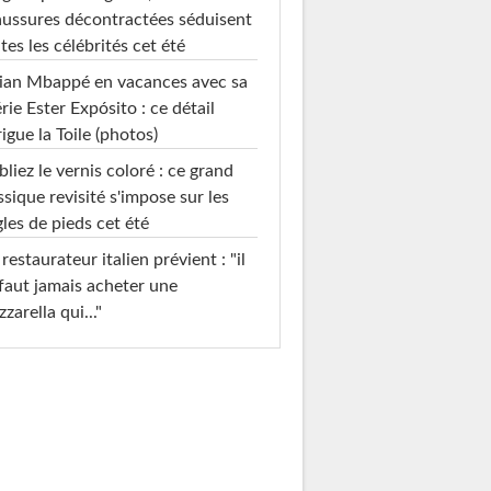
ussures décontractées séduisent
tes les célébrités cet été
ian Mbappé en vacances avec sa
rie Ester Expósito : ce détail
rigue la Toile (photos)
liez le vernis coloré : ce grand
ssique revisité s'impose sur les
les de pieds cet été
restaurateur italien prévient : "il
faut jamais acheter une
zarella qui..."