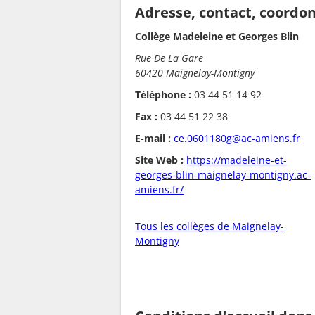
Adresse, contact, coordo
Collège Madeleine et Georges Blin
Rue De La Gare
60420 Maignelay-Montigny
Téléphone :
03 44 51 14 92
Fax :
03 44 51 22 38
E-mail :
ce.0601180g@ac-amiens.fr
Site Web :
https://madeleine-et-
georges-blin-maignelay-montigny.ac-
amiens.fr/
Tous les collèges de Maignelay-
Montigny