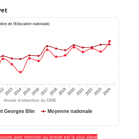
vet
ère de l'Education nationale)
2020
2015
2024
2019
2014
2023
2018
2013
2022
2017
12
2021
2016
Année d'obtention du DNB
et Georges Blin
Moyenne nationale
éussite avec mention au brevet est le plus élevé