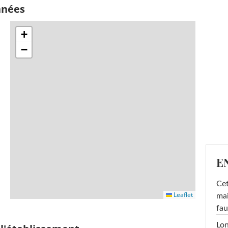
nnées
+
−
E
Cet
Leaflet
mai
fau
Lon