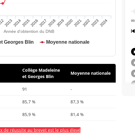
2020
2015
2024
2019
2014
2023
2018
2013
2022
2017
12
2021
2016
Année d'obtention du DNB
et Georges Blin
Moyenne nationale
Collège Madeleine
Moyenne nationale
et Georges Blin
91
-
85,7 %
87,3 %
85,9 %
81,4 %
x de réussite au brevet est le plus élevé