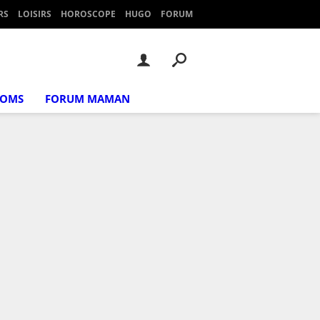
RS
LOISIRS
HOROSCOPE
HUGO
FORUM
NOMS
FORUM MAMAN