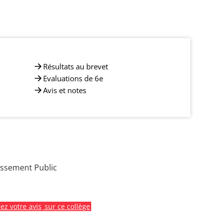
Résultats au brevet
Evaluations de 6e
Avis et notes
issement Public
z votre avis
sur ce collège