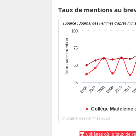
Taux de mentions au bre
(Source : Journal des Femmes d'après minist
100
Taux avec mention
75
50
25
2010
2009
2008
20
2007
2011
2006
Collège Madeleine 
© Journal des Femmes 2026
Collèges où le taux de r