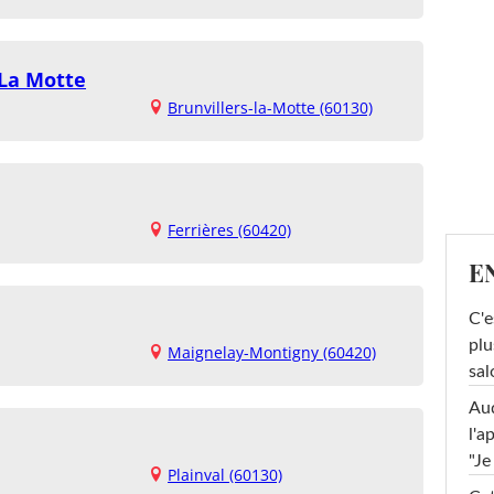
 La Motte
Brunvillers-la-Motte (60130)
Ferrières (60420)
E
C'e
plu
Maignelay-Montigny (60420)
sal
Au
l'a
"Je
Plainval (60130)