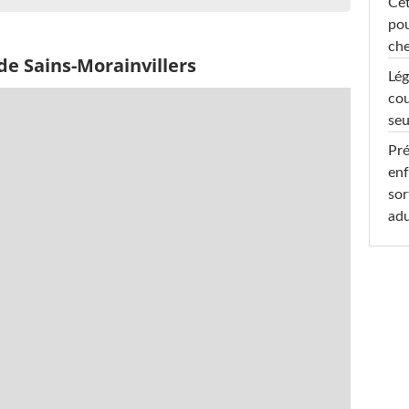
Cet
pou
che
de Sains-Morainvillers
Lég
cou
seu
Pré
enf
sor
adu