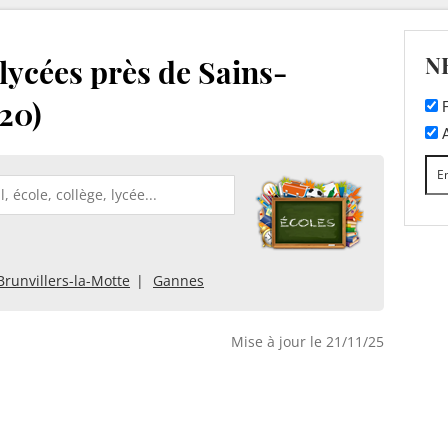
N
 lycées près de Sains-
20)
F
A
Brunvillers-la-Motte
Gannes
Mise à jour le 21/11/25