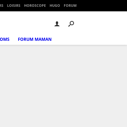
RS
LOISIRS
HOROSCOPE
HUGO
FORUM
NOMS
FORUM MAMAN