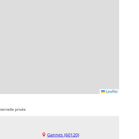
Leaflet
ternelle privée
Gannes (60120)