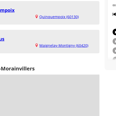
empoix
Quinquempoix (60130)
us
Maignelay-Montigny (60420)
-Morainvillers