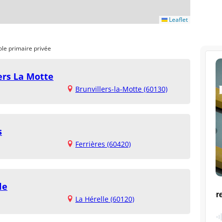
Leaflet
ole primaire privée
ers La Motte
Brunvillers-la-Motte (60130)
s
Ferrières (60420)
le
La Hérelle (60120)