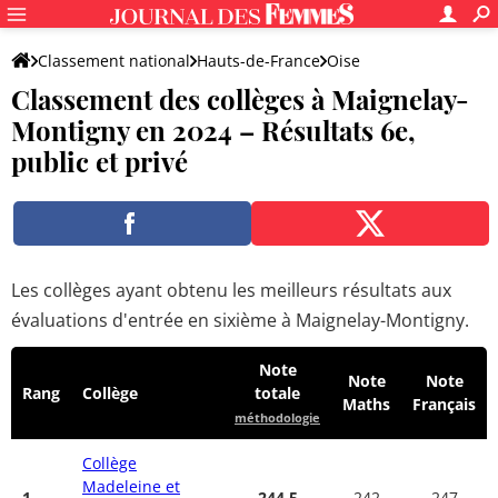
Classement national
Hauts-de-France
Oise
Classement des collèges à Maignelay-
Maignelay-Montigny
Montigny en 2024 – Résultats 6e,
public et privé
Les collèges ayant obtenu les meilleurs résultats aux
évaluations d'entrée en sixième à Maignelay-Montigny.
Note
Note
Note
Rang
Collège
totale
Maths
Français
méthodologie
Collège
Madeleine et
1
244.5
242
247