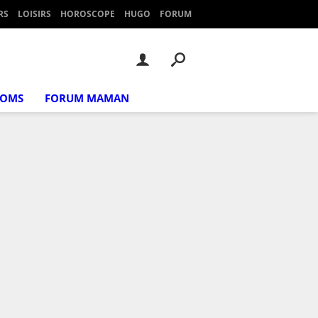
RS
LOISIRS
HOROSCOPE
HUGO
FORUM
NOMS
FORUM MAMAN