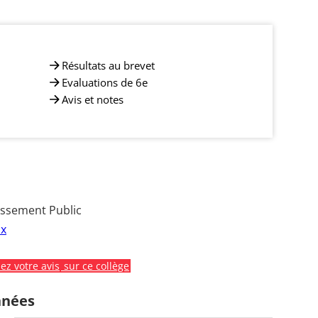
Résultats au brevet
Evaluations de 6e
Avis et notes
issement Public
ux
z votre avis
sur ce collège
nnées