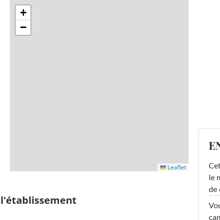
+
−
E
Cet
Leaflet
le 
de 
 l'établissement
Vou
cam