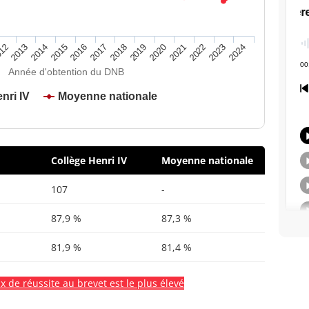
2020
2015
2024
2019
2014
2023
2018
2013
2022
2017
12
2021
2016
Année d'obtention du DNB
nri IV
Moyenne nationale
Collège Henri IV
Moyenne nationale
107
-
87,9 %
87,3 %
81,9 %
81,4 %
x de réussite au brevet est le plus élevé