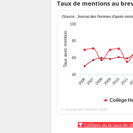
Taux de mentions au bre
(Source : Journal des Femmes d'après minist
100
Taux avec mention
80
60
40
2010
2009
2008
20
2007
2011
2006
Collège He
© Journal des Femmes 2026
Collèges où le taux de r