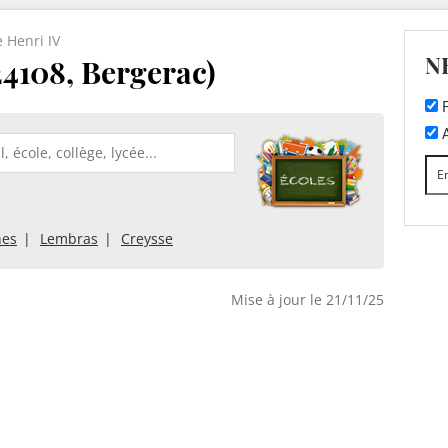
e Henri IV
N
24108, Bergerac)
F
A
nes
Lembras
Creysse
Mise à jour le 21/11/25