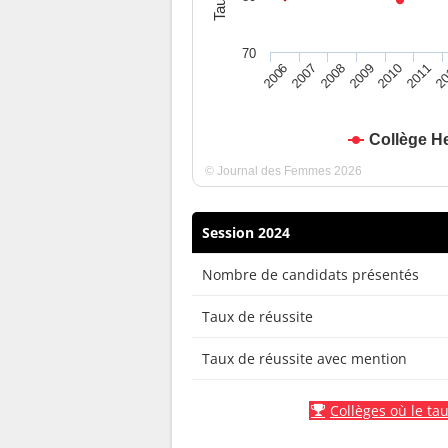
70
2010
2009
2008
20
2007
2011
2006
Collège He
© Journal des Femmes 2026
Session 2024
Nombre de candidats présentés
Taux de réussite
Taux de réussite avec mention
Collèges où le tau