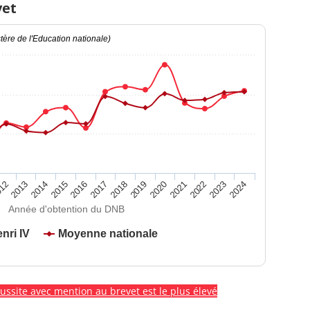
vet
ère de l'Education nationale)
2020
2015
2024
2019
2014
2023
2018
2013
2022
2017
12
2021
2016
Année d'obtention du DNB
nri IV
Moyenne nationale
éussite avec mention au brevet est le plus élevé