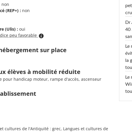
:
non
pet
cé (REP+) :
non
cru
Dr 
e (Ulis) :
oui
40 
ndice peu favorable
san
Le 
d'hébergement sur place
évi
la 
tou
ux élèves à mobilité réduite
Le 
tale pour handicap moteur, rampe d'accès, ascenseur
Win
tou
établissement
t cultures de l'Antiquité : grec, Langues et cultures de