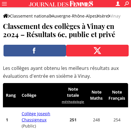
Classement national
Auvergne-Rhône-Alpes
Isère
Vinay
Classement des collèges à Vinay en
2024 – Résultats 6e, public et privé
Les collèges ayant obtenu les meilleurs résultats aux
évaluations d'entrée en sixième à Vinay.
Note
Note
Note
Rang
Collège
totale
Maths
Français
méthodologie
Collège Joseph
1
Chassigneux
251
248
254
(Public)