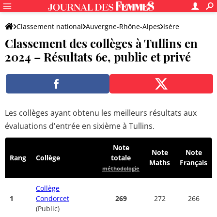
Classement national
Auvergne-Rhône-Alpes
Isère
Classement des collèges à Tullins en
Tullins
2024 – Résultats 6e, public et privé
Les collèges ayant obtenu les meilleurs résultats aux
évaluations d'entrée en sixième à Tullins.
Note
Note
Note
Rang
Collège
totale
Maths
Français
méthodologie
Collège
1
Condorcet
269
272
266
(Public)