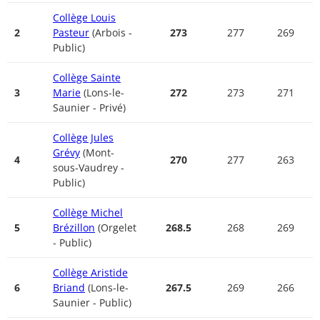
Collège Louis
2
Pasteur
(Arbois -
273
277
269
Public)
Collège Sainte
3
Marie
(Lons-le-
272
273
271
Saunier - Privé)
Collège Jules
Grévy
(Mont-
4
270
277
263
sous-Vaudrey -
Public)
Collège Michel
5
Brézillon
(Orgelet
268.5
268
269
- Public)
Collège Aristide
6
Briand
(Lons-le-
267.5
269
266
Saunier - Public)