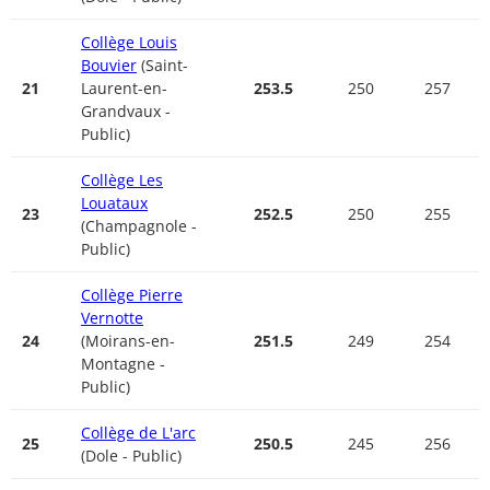
Collège Louis
Bouvier
(Saint-
21
Laurent-en-
253.5
250
257
Grandvaux -
Public)
Collège Les
Louataux
23
252.5
250
255
(Champagnole -
Public)
Collège Pierre
Vernotte
24
(Moirans-en-
251.5
249
254
Montagne -
Public)
Collège de L'arc
25
250.5
245
256
(Dole - Public)