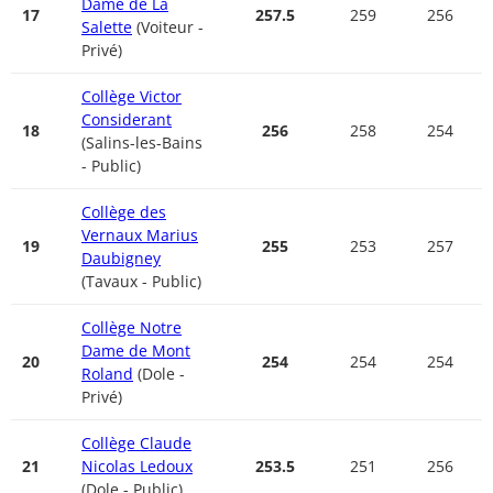
Dame de La
17
257.5
259
256
Salette
(Voiteur -
Privé)
Collège Victor
Considerant
18
256
258
254
(Salins-les-Bains
- Public)
Collège des
Vernaux Marius
19
255
253
257
Daubigney
(Tavaux - Public)
Collège Notre
Dame de Mont
20
254
254
254
Roland
(Dole -
Privé)
Collège Claude
21
Nicolas Ledoux
253.5
251
256
(Dole - Public)