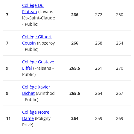
Collège Du
Plateau
(Lavans-
7
266
272
260
lès-Saint-Claude
- Public)
Collège Gilbert
7
Cousin
(Nozeroy
266
268
264
- Public)
Collège Gustave
9
Eiffel
(Fraisans -
265.5
261
270
Public)
Collège Xavier
9
Bichat
(Arinthod
265.5
264
267
- Public)
Collège Notre
11
Dame
(Poligny -
264
259
269
Privé)