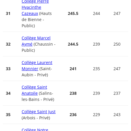
Collège Pierre
Hyacinthe
31
Cazeaux
(Hauts
245.5
244
247
de Bienne -
Public)
Collège Marcel
32
Aymé
(Chaussin -
244.5
239
250
Public)
Collège Laurent
33
Monnier
(Saint-
241
235
247
Aubin - Privé)
Collège Saint
34
Anatoile
(Salins-
238
239
237
les-Bains - Privé)
Collège Saint Just
35
236
229
243
(Arbois - Privé)
Collège Notre