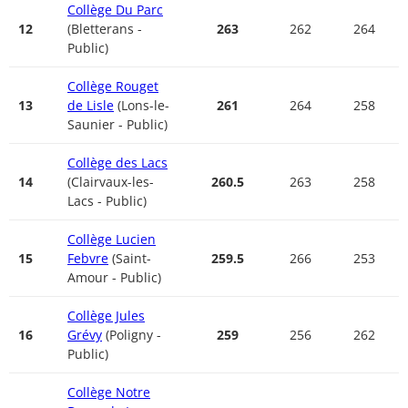
Collège Du Parc
12
(Bletterans -
263
262
264
Public)
Collège Rouget
13
de Lisle
(Lons-le-
261
264
258
Saunier - Public)
Collège des Lacs
14
(Clairvaux-les-
260.5
263
258
Lacs - Public)
Collège Lucien
15
Febvre
(Saint-
259.5
266
253
Amour - Public)
Collège Jules
16
Grévy
(Poligny -
259
256
262
Public)
Collège Notre