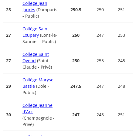
Collège Jean
25
Jaurès
(Damparis
250.5
250
251
- Public)
Collège Saint
27
Exupéry
(Lons-le-
250
247
253
Saunier - Public)
Collège Saint
27
Oyend
(Saint-
250
255
245
Claude - Privé)
Collège Maryse
29
Bastié
(Dole -
247.5
247
248
Public)
Collège Jeanne
d'Arc
30
247
243
251
(Champagnole -
Privé)