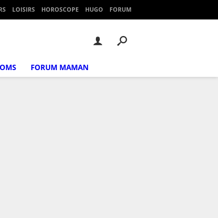
RS
LOISIRS
HOROSCOPE
HUGO
FORUM
NOMS
FORUM MAMAN