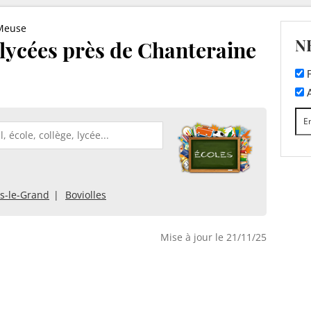
Meuse
N
t lycées près de Chanteraine
F
A
s-le-Grand
Boviolles
Mise à jour le 21/11/25