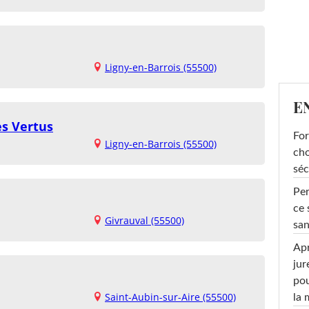
Ligny-en-Barrois (55500)
E
s Vertus
For
Ligny-en-Barrois (55500)
cho
séc
Per
ce 
Givrauval (55500)
san
Apr
jur
pou
Saint-Aubin-sur-Aire (55500)
la