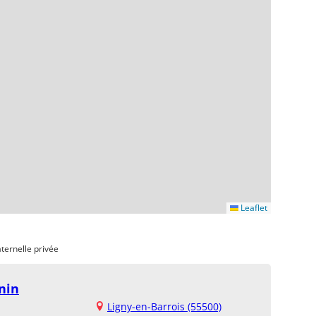
Leaflet
ternelle privée
nin
Ligny-en-Barrois (55500)