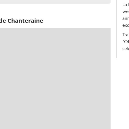
La 
wee
ann
 de Chanteraine
exc
Tra
"OU
sel