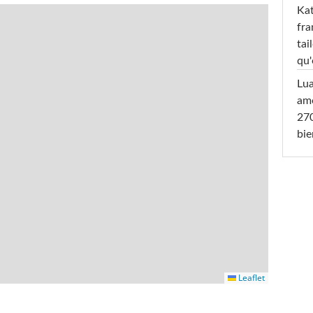
Kat
fra
tai
qu'
Lu
amo
270
bi
Leaflet