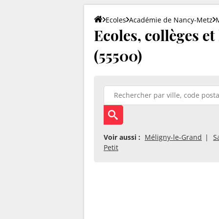
Ecoles
Académie de Nancy-Metz
Ecoles, collèges e
(55500)
Voir aussi :
Méligny-le-Grand
S
Petit