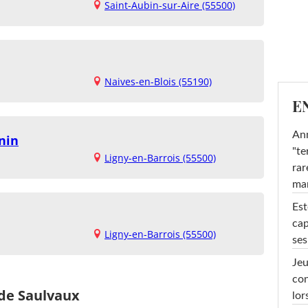
Saint-Aubin-sur-Aire (55500)
Naives-en-Blois (55190)
E
Ann
nin
"te
Ligny-en-Barrois (55500)
rar
ma
Est
cap
Ligny-en-Barrois (55500)
ses
Jeu
con
 de Saulvaux
lor