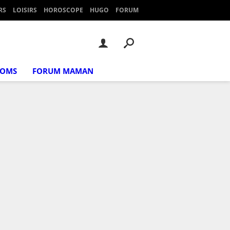
RS
LOISIRS
HOROSCOPE
HUGO
FORUM
NOMS
FORUM MAMAN