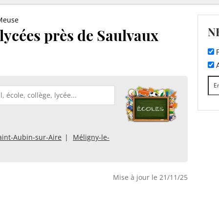
Meuse
N
t lycées près de Saulvaux
F
A
aint-Aubin-sur-Aire
Méligny-le-
Mise à jour le 21/11/25