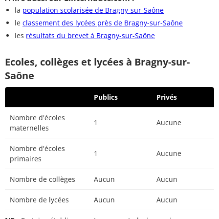
la
population scolarisée de Bragny-sur-Saône
le
classement des lycées près de Bragny-sur-Saône
les
résultats du brevet à Bragny-sur-Saône
Ecoles, collèges et lycées à Bragny-sur-
Saône
Publics
Privés
Nombre d'écoles
1
Aucune
maternelles
Nombre d'écoles
1
Aucune
primaires
Nombre de collèges
Aucun
Aucun
Nombre de lycées
Aucun
Aucun