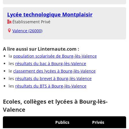
Lycée technologique Montplaisir
Établissement Privé
Valence (26000)
A lire aussi sur Linternaute.com :
la
population scolarisée de Bourg-lès-Valence
les
résultats du bac à Bourg-lès-Valence
le
classement des lycées à Bourg-lès-Valence
les
résultats du brevet à Bourg-lès-Valence
les
résultats du BTS à Bourg-lès-Valence
Ecoles, collèges et lycées à Bourg-lès-
Valence
Publics
Privés