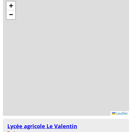
+
−
Leaflet
Lycée agricole Le Valentin