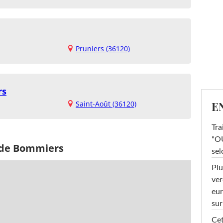
Pruniers (36120)
rs
E
Saint-Août (36120)
Tra
"OU
 de Bommiers
sel
Plu
ver
eur
sur
Cet