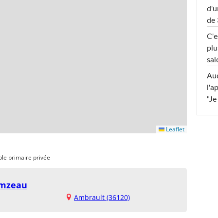
d'u
de 
C'e
plu
sal
Au
l'a
"Je
Leaflet
ole primaire privée
omzeau
Ambrault (36120)