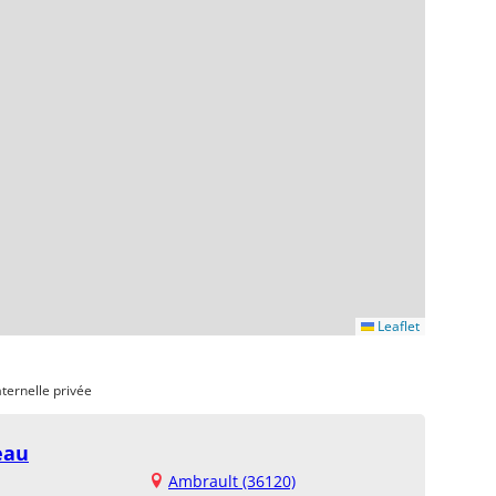
Leaflet
ternelle privée
eau
Ambrault (36120)