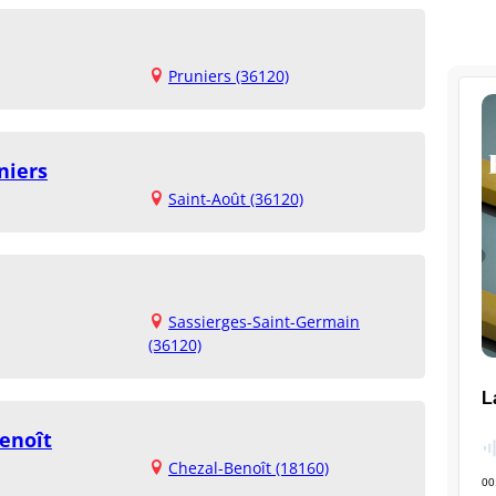
Pruniers (36120)
niers
Saint-Août (36120)
Sassierges-Saint-Germain
(36120)
Benoît
Chezal-Benoît (18160)