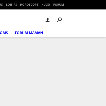
RS
LOISIRS
HOROSCOPE
HUGO
FORUM
NOMS
FORUM MAMAN