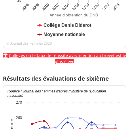
25
2012
2018
2024
2008
2014
2020
2010
2016
2022
2006
Année d'obtention du DNB
Collège Denis Diderot
Moyenne nationale
© Journal des Femmes 2026
Collèges où le taux de réussite avec mention au brevet est le
plus élevé
Résultats des évaluations de sixième
(Source : Journal des Femmes d'après ministère de l'Education
nationale)
270
260