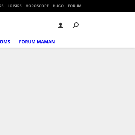
RS
LOISIRS
HOROSCOPE
HUGO
FORUM
NOMS
FORUM MAMAN