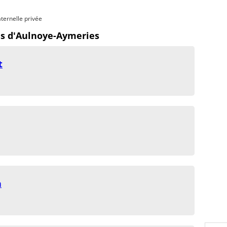
ternelle privée
es d'Aulnoye-Aymeries
t
n