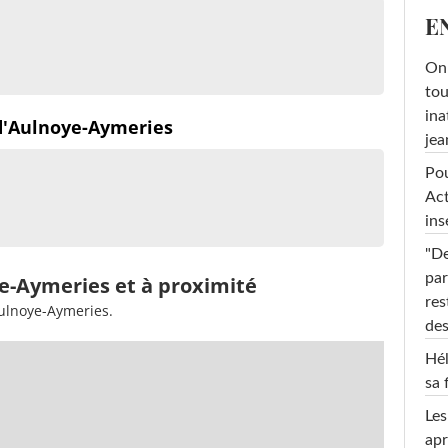
E
On 
tou
ina
 d'Aulnoye-Aymeries
jea
Pou
Act
ins
"De
par
ye-Aymeries et à proximité
res
Aulnoye-Aymeries.
des
Hél
sa 
Les
apr