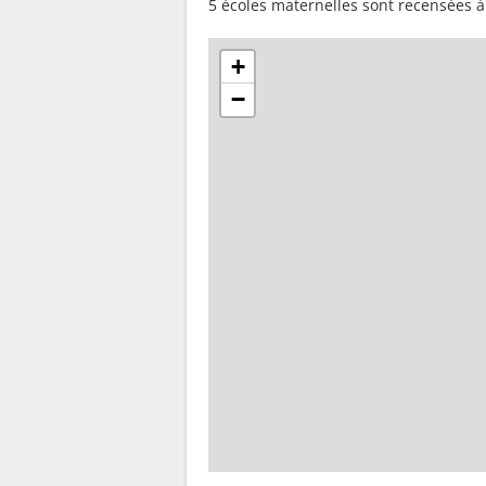
5 écoles maternelles sont recensées 
+
−