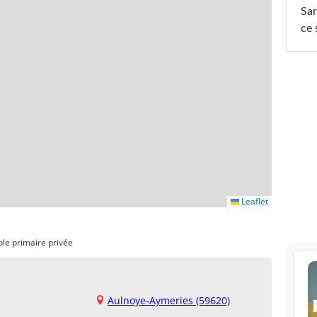
Sar
ce 
Leaflet
ole primaire privée
Aulnoye-Aymeries (59620)