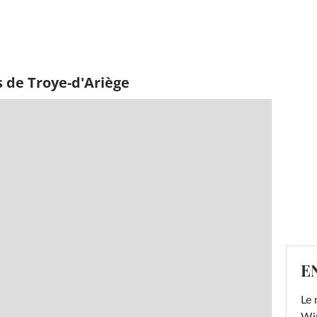
 de Troye-d'Ariège
E
Le 