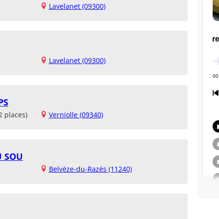
Lavelanet (09300)
Lavelanet (09300)
PS
2 places)
Verniolle (09340)
U SOU
Belvèze-du-Razès (11240)