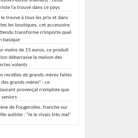
dows existe vraiment : cette
riste l'a trouvé dans ce pays
le trouve à tous les prix et dans
tes les boutiques, cet accessoire
ttendu transforme n'importe quel
n basique
r moins de 15 euros, ce produit
ion débarrasse la maison des
ectes volants
s recettes de grands-mères faites
 des grands-mères" : ce
taurant provençal n'emploie que
 seniors
ène de Fougerolles, franche sur
fille autiste : "Je le vivais très mal"