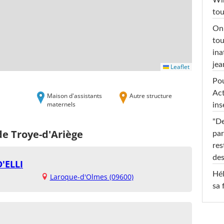
Win
tou
On 
tou
ina
jea
Leaflet
Pou
Act
Maison d'assistants
Autre structure
maternels
ins
"De
de Troye-d'Ariège
par
res
des
'ELLI
Hél
Laroque-d'Olmes (09600)
sa 