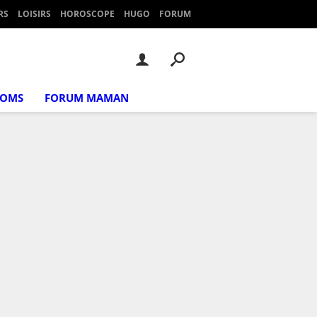
RS
LOISIRS
HOROSCOPE
HUGO
FORUM
NOMS
FORUM MAMAN