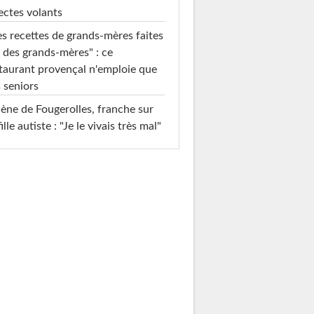
ectes volants
s recettes de grands-mères faites
 des grands-mères" : ce
taurant provençal n'emploie que
 seniors
ène de Fougerolles, franche sur
fille autiste : "Je le vivais très mal"