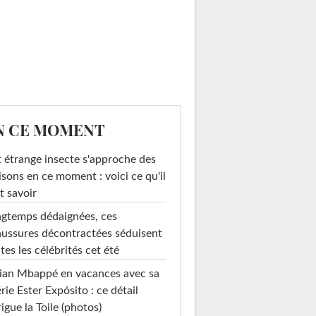
N CE MOMENT
 étrange insecte s'approche des
sons en ce moment : voici ce qu'il
t savoir
gtemps dédaignées, ces
ussures décontractées séduisent
tes les célébrités cet été
ian Mbappé en vacances avec sa
rie Ester Expósito : ce détail
rigue la Toile (photos)