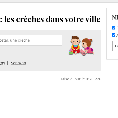
N
: les crèches dans votre ville
F
A
gny
Senozan
Mise à jour le 01/06/26