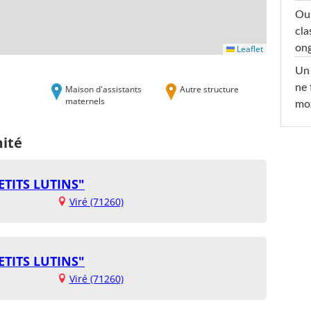
Oub
cla
ong
Leaflet
Un 
ne 
Maison d'assistants
Autre structure
maternels
moz
mité
ETITS LUTINS"
Viré (71260)
ETITS LUTINS"
Viré (71260)