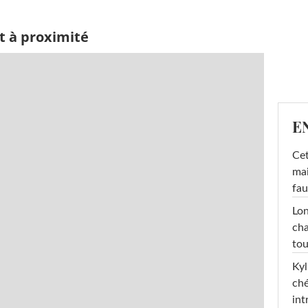
et à proximité
E
Cet
mai
fau
Lon
cha
tou
Kyl
ché
int