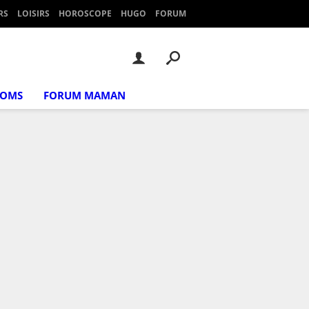
RS
LOISIRS
HOROSCOPE
HUGO
FORUM
NOMS
FORUM MAMAN