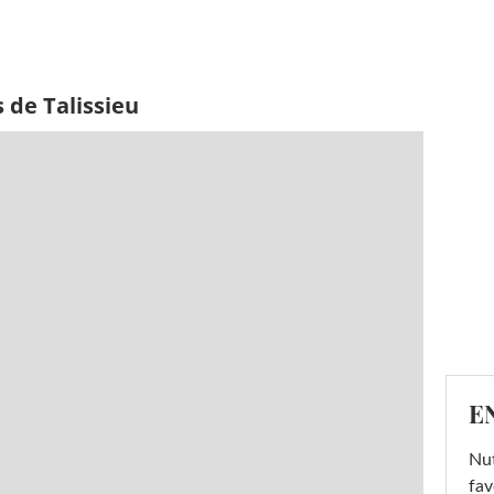
 de Talissieu
E
Nut
fav