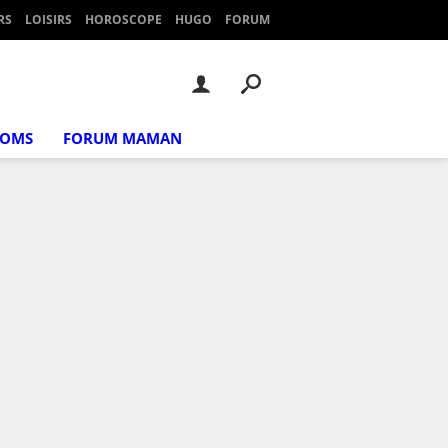
RS
LOISIRS
HOROSCOPE
HUGO
FORUM
NOMS
FORUM MAMAN