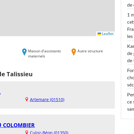
de 
1 m
cet
Fra
Leaflet
les
Ka
Maison d'assistants
Autre structure
de 
maternels
de 
For
de Talissieu
cho
séc
L
Per
Artemare (01510)
ce 
san
DU COLOMBIER
Culoz-Béon (01350)