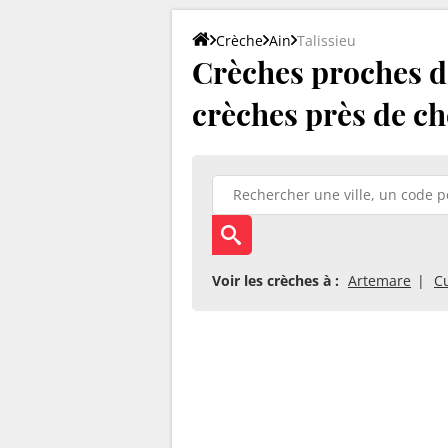
Crèche
Ain
Talissieu
Crèches proches de 
crèches près de ch
Voir les crèches à :
Artemare
C