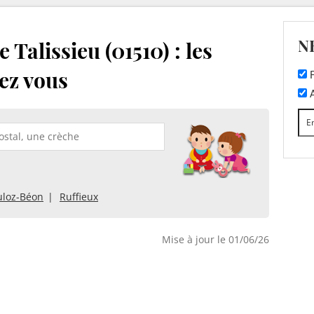
N
Talissieu (01510) : les
ez vous
F
A
uloz-Béon
Ruffieux
Mise à jour le 01/06/26