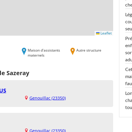
che
Lég
cou
seu
Leaflet
Pré
enf
Maison d'assistants
Autre structure
sor
maternels
adu
Cet
de Sazeray
mai
fau
US
Lon
Genouillac (23350)
cha
tou
Genouillac (23350)