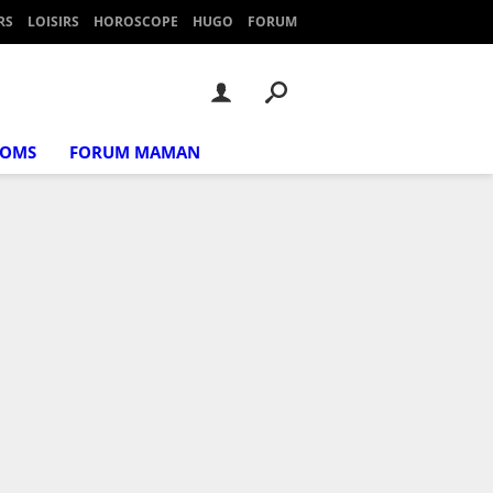
RS
LOISIRS
HOROSCOPE
HUGO
FORUM
NOMS
FORUM MAMAN