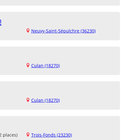
É
Neuvy-Saint-Sépulchre (36230)
Culan (18270)
Culan (18270)
2 places)
Trois-Fonds (23230)