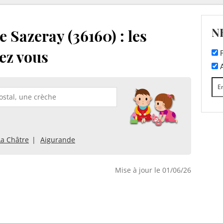
N
 Sazeray (36160) : les
ez vous
F
A
La Châtre
Aigurande
Mise à jour le 01/06/26