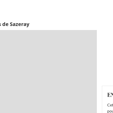
s de Sazeray
E
Cet
pou