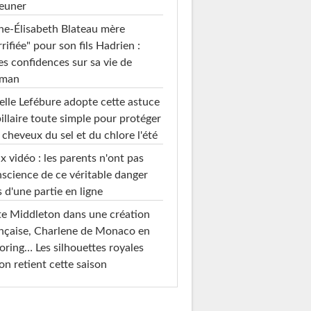
euner
e-Élisabeth Blateau mère
rrifiée" pour son fils Hadrien :
es confidences sur sa vie de
man
elle Lefébure adopte cette astuce
illaire toute simple pour protéger
 cheveux du sel et du chlore l'été
x vidéo : les parents n'ont pas
science de ce véritable danger
s d'une partie en ligne
e Middleton dans une création
nçaise, Charlene de Monaco en
loring… Les silhouettes royales
on retient cette saison