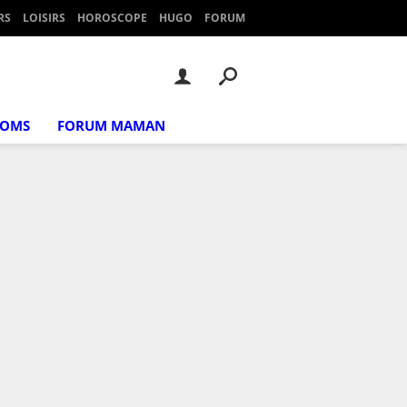
RS
LOISIRS
HOROSCOPE
HUGO
FORUM
NOMS
FORUM MAMAN