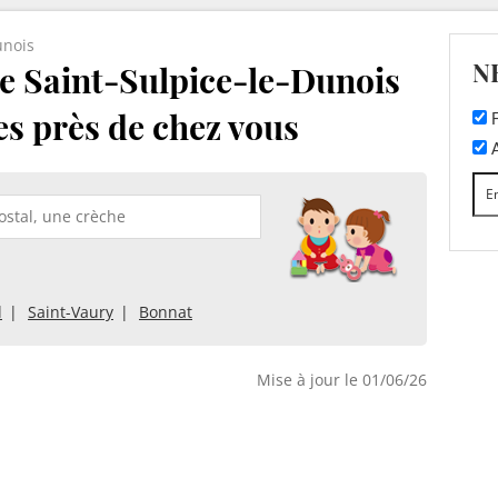
unois
N
e Saint-Sulpice-le-Dunois
es près de chez vous
F
A
l
Saint-Vaury
Bonnat
Mise à jour le 01/06/26