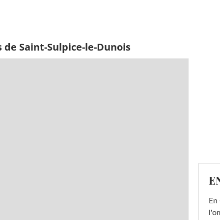
 de Saint-Sulpice-le-Dunois
E
En 
l'o