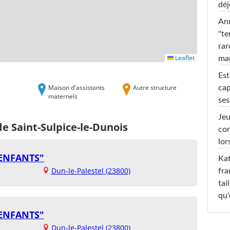
déj
Ann
"te
rar
Leaflet
ma
Est
Maison d'assistants
Autre structure
cap
maternels
ses
Jeu
de Saint-Sulpice-le-Dunois
con
lor
 ENFANTS"
Kat
Dun-le-Palestel (23800)
fra
tai
qu'
 ENFANTS"
Dun-le-Palestel (23800)