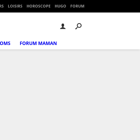
RS
LOISIRS
HOROSCOPE
HUGO
FORUM
NOMS
FORUM MAMAN