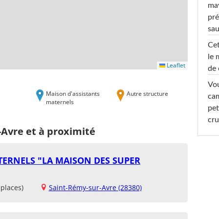
ma
pré
sa
Cet
le 
Leaflet
de 
Vou
Maison d'assistants
Autre structure
cam
maternels
pet
cru
-Avre et à proximité
TERNELS "LA MAISON DES SUPER
places)
Saint-Rémy-sur-Avre (28380)