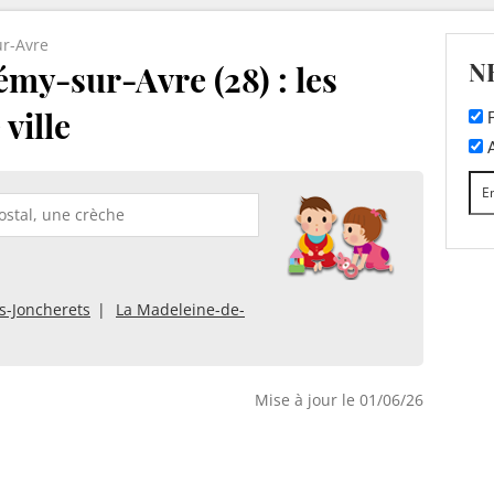
ur-Avre
N
my-sur-Avre (28) : les
ville
F
A
s-Joncherets
La Madeleine-de-
Mise à jour le 01/06/26