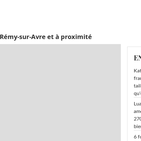
-Rémy-sur-Avre et à proximité
E
Kat
fra
tai
qu'
Lu
amo
270
bi
6 f