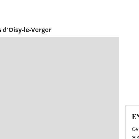
 d'Oisy-le-Verger
E
Ce 
sav