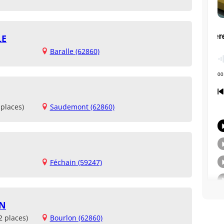
LE
Baralle (62860)
places)
Saudemont (62860)
Féchain (59247)
ON
2 places)
Bourlon (62860)