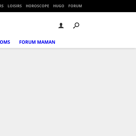
RS
LOISIRS
HOROSCOPE
HUGO
FORUM
NOMS
FORUM MAMAN