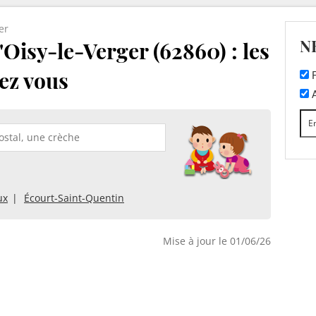
er
N
Oisy-le-Verger (62860) : les
ez vous
F
A
ux
Écourt-Saint-Quentin
Mise à jour le 01/06/26