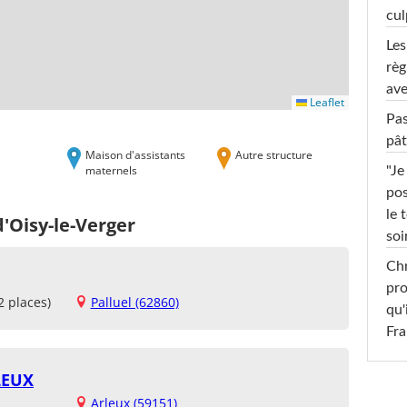
cul
Les
règ
ave
Leaflet
Pas
pât
Maison d'assistants
Autre structure
maternels
"Je
pos
le 
d'Oisy-le-Verger
soi
Chr
pro
2 places)
Palluel (62860)
qu'
Fr
LEUX
Arleux (59151)