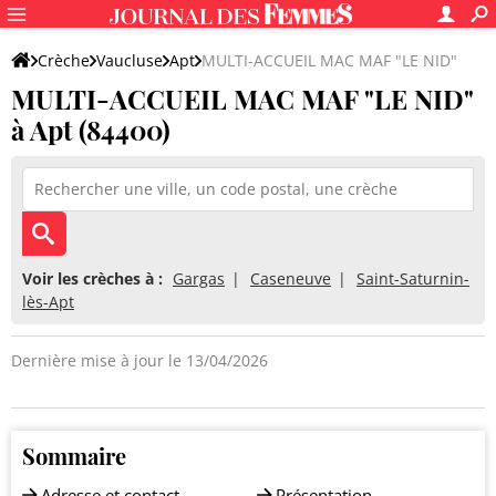
Crèche
Vaucluse
Apt
MULTI-ACCUEIL MAC MAF "LE NID"
MULTI-ACCUEIL MAC MAF "LE NID"
à Apt (84400)
Voir les crèches à :
Gargas
Caseneuve
Saint-Saturnin-
lès-Apt
Dernière mise à jour le 13/04/2026
Sommaire
Adresse et contact
Présentation