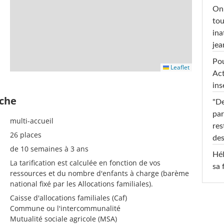
On 
tou
ina
jea
Pou
Leaflet
Act
ins
èche
"De
par
multi-accueil
res
26 places
des
de 10 semaines à 3 ans
Hél
La tarification est calculée en fonction de vos
sa 
ressources et du nombre d'enfants à charge (barème
national fixé par les Allocations familiales).
Caisse d'allocations familiales (Caf)
Commune ou l'intercommunalité
Mutualité sociale agricole (MSA)