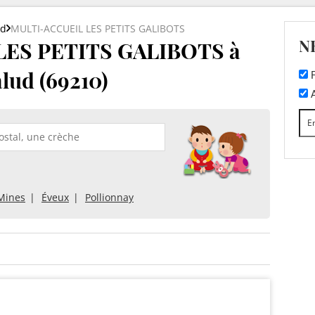
ud
MULTI-ACCUEIL LES PETITS GALIBOTS
N
LES PETITS GALIBOTS à
lud (69210)
F
A
-Mines
Éveux
Pollionnay