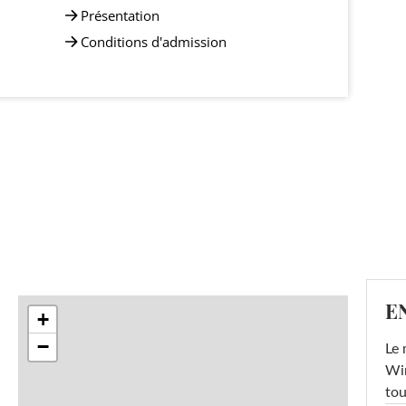
Présentation
Conditions d'admission
E
+
−
Le 
Win
tou