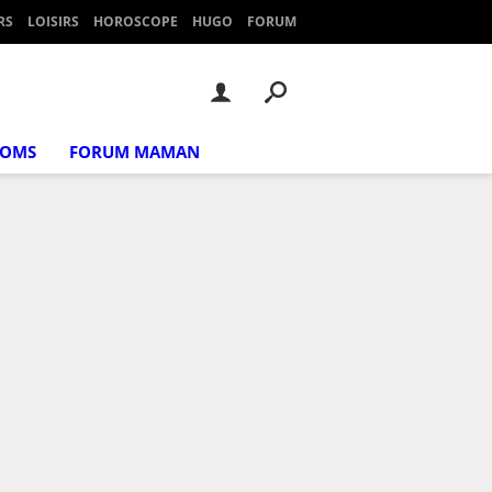
RS
LOISIRS
HOROSCOPE
HUGO
FORUM
NOMS
FORUM MAMAN