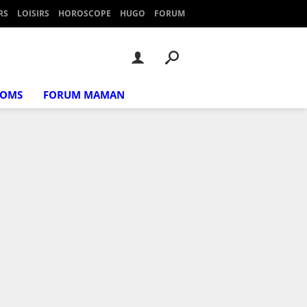
RS
LOISIRS
HOROSCOPE
HUGO
FORUM
NOMS
FORUM MAMAN