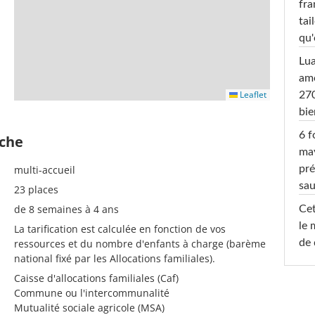
fra
tai
qu'
Lu
amo
Leaflet
270
bi
6 f
èche
ma
multi-accueil
pré
sa
23 places
de 8 semaines à 4 ans
Cet
le 
La tarification est calculée en fonction de vos
ressources et du nombre d'enfants à charge (barème
de 
national fixé par les Allocations familiales).
Caisse d'allocations familiales (Caf)
Commune ou l'intercommunalité
Mutualité sociale agricole (MSA)