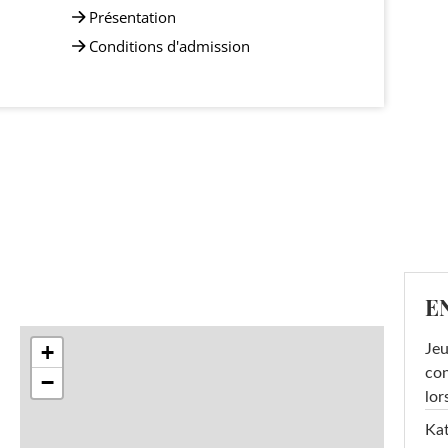
Présentation
Conditions d'admission
E
+
Jeu
con
−
lor
Kat