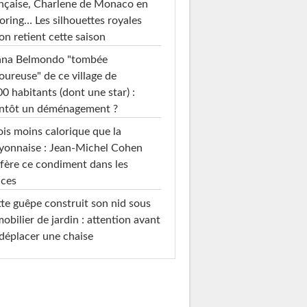
nçaise, Charlene de Monaco en
loring… Les silhouettes royales
on retient cette saison
ana Belmondo "tombée
ureuse" de ce village de
0 habitants (dont une star) :
entôt un déménagement ?
ois moins calorique que la
yonnaise : Jean-Michel Cohen
fère ce condiment dans les
uces
te guêpe construit son nid sous
mobilier de jardin : attention avant
déplacer une chaise