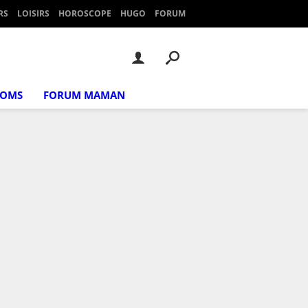
RS
LOISIRS
HOROSCOPE
HUGO
FORUM
NOMS
FORUM MAMAN