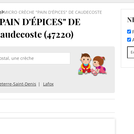
e
MICRO CRÈCHE "PAIN D'ÉPICES" DE CAUDECOSTE
N
AIN D'ÉPICES" DE
udecoste (47220)
F
A
eterre-Saint-Denis
Lafox