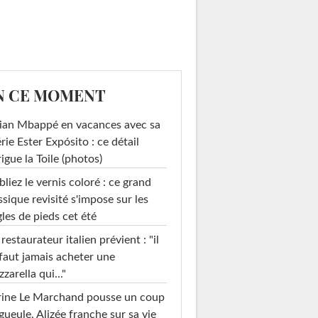
N CE MOMENT
ian Mbappé en vacances avec sa
rie Ester Expósito : ce détail
rigue la Toile (photos)
liez le vernis coloré : ce grand
ssique revisité s'impose sur les
les de pieds cet été
restaurateur italien prévient : "il
faut jamais acheter une
zarella qui..."
rine Le Marchand pousse un coup
gueule, Alizée franche sur sa vie