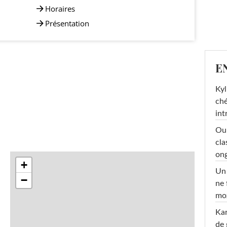
Horaires
Présentation
E
Kyl
ché
int
Oub
cla
ong
+
Un 
−
ne 
moz
Ka
de 