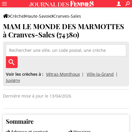
Crèche
Haute-Savoie
Cranves-Sales
MAM LE MONDE DES MARMOTTES
MAM LE MONDE DES MARMOTTES
à Cranves-Sales (74380)
Voir les crèches à :
Vétraz-Monthoux
Ville-la-Grand
Juvigny
Dernière mise à jour le 13/04/2026
Sommaire
Adresse et contact
Horaires