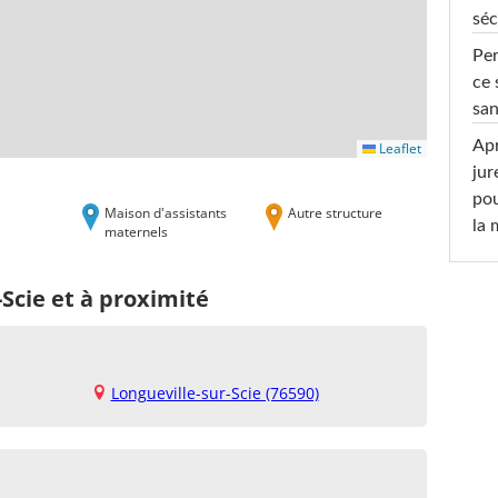
séc
Per
ce 
san
Apr
Leaflet
jur
pou
Maison d'assistants
Autre structure
la
maternels
-Scie et à proximité
Longueville-sur-Scie (76590)