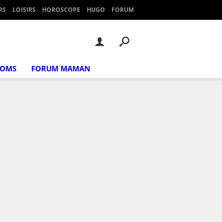
RS
LOISIRS
HOROSCOPE
HUGO
FORUM
NOMS
FORUM MAMAN