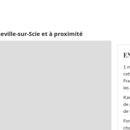
ville-sur-Scie et à proximité
E
1 m
cet
Fra
les
Ka
de 
de 
For
cho