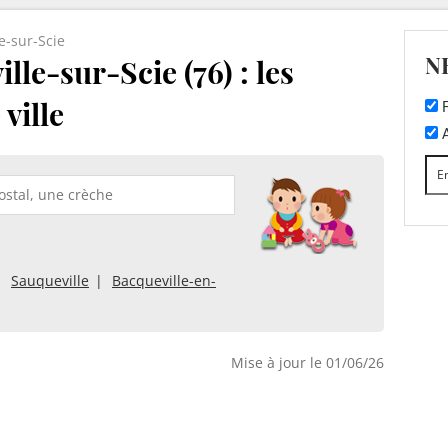
e-sur-Scie
N
le-sur-Scie (76) : les
ville
F
A
Sauqueville
Bacqueville-en-
Mise à jour le 01/06/26