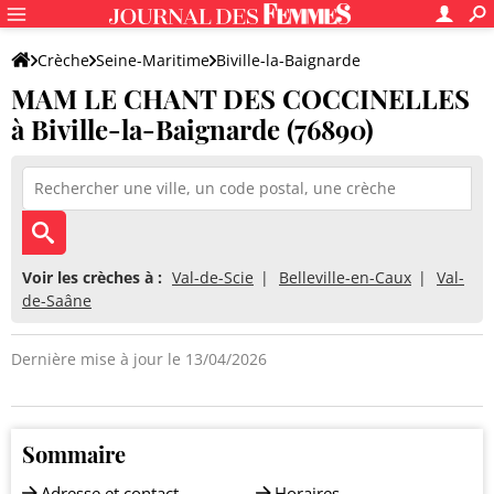
Crèche
Seine-Maritime
Biville-la-Baignarde
MAM LE CHANT DES COCCINELLES
MAM LE CHANT DES COCCINELLES
à Biville-la-Baignarde (76890)
Voir les crèches à :
Val-de-Scie
Belleville-en-Caux
Val-
de-Saâne
Dernière mise à jour le 13/04/2026
Sommaire
Adresse et contact
Horaires