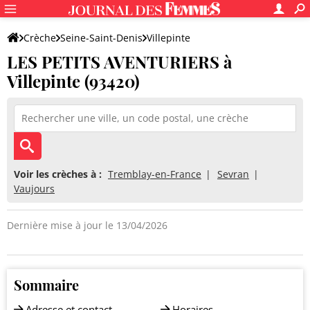
Crèche
Seine-Saint-Denis
Villepinte
LES PETITS AVENTURIERS à
LES PETITS AVENTURIERS
Villepinte (93420)
Voir les crèches à :
Tremblay-en-France
Sevran
Vaujours
Dernière mise à jour le 13/04/2026
Sommaire
Adresse et contact
Horaires