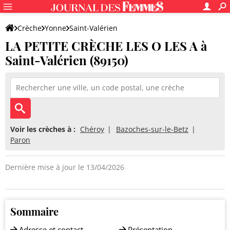
Crèche
Yonne
Saint-Valérien
LA PETITE CRÈCHE LES O LES A à
LA PETITE CRÈCHE LES O LES A
Saint-Valérien (89150)
Voir les crèches à :
Chéroy
Bazoches-sur-le-Betz
Paron
Dernière mise à jour le 13/04/2026
Sommaire
Adresse et contact
Présentation