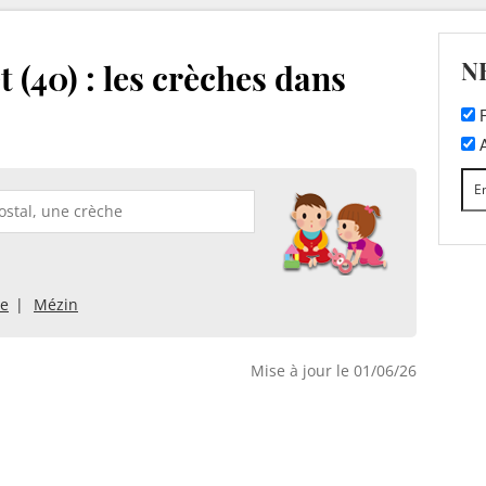
N
 (40) : les crèches dans
F
A
e
Mézin
Mise à jour le 01/06/26