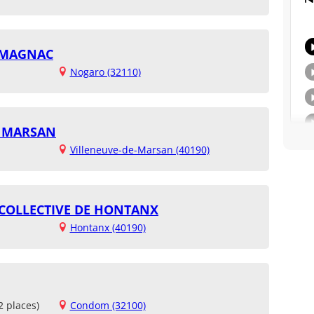
RMAGNAC
Nogaro (32110)
E MARSAN
Villeneuve-de-Marsan (40190)
 COLLECTIVE DE HONTANX
Hontanx (40190)
2 places)
Condom (32100)