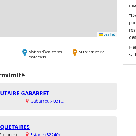
ins
"De
par
res
Leaflet
des
Hél
Maison d'assistants
Autre structure
sa 
maternels
proximité
UTAIRE GABARRET
Gabarret (40310)
SQUETAIRES
2 places)
Estang (32240)