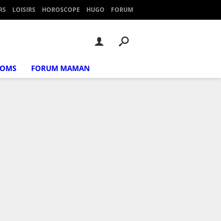
RS
LOISIRS
HOROSCOPE
HUGO
FORUM
NOMS
FORUM MAMAN