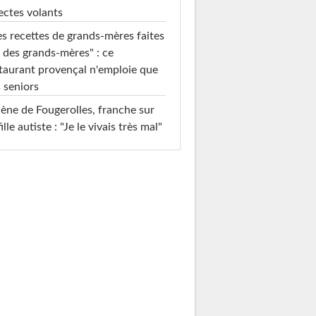
ectes volants
s recettes de grands-mères faites
 des grands-mères" : ce
taurant provençal n'emploie que
 seniors
ène de Fougerolles, franche sur
fille autiste : "Je le vivais très mal"