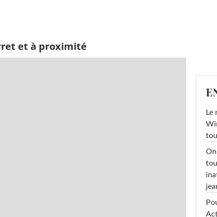
ret et à proximité
E
Le 
Win
tou
On 
tou
ina
jea
Pou
Act